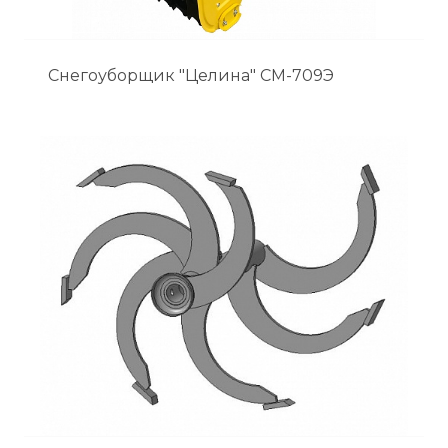
Снегоуборщик "Целина" СМ-709Э