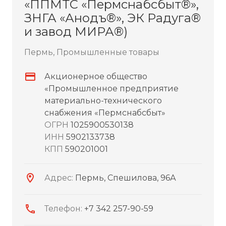
«ППМТС «Пермснабсбыт®»,
ЗНГА «Анодъ®», ЭК Радуга®
и завод МИРА®)
Пермь, Промышленные товары
Акционерное общество
«Промышленное предприятие
материально-технического
снабжения «Пермснабсбыт»
ОГРН
1025900530138
ИНН
5902133738
КПП
590201001
Адрес:
Пермь, Спешилова, 96А
Телефон:
+7 342 257-90-59