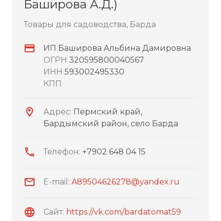
Баширова А.Д.)
Товары для садоводства, Барда
ИП Баширова Альбина Дамировна
ОГРН
320595800040567
ИНН
593002495330
КПП
Адрес:
Пермский край,
Бардымский район, село Барда
Телефон:
+7902 648 04 15
E-mail:
A89504626278@yandex.ru
Сайт:
https://vk.com/bardatomat59