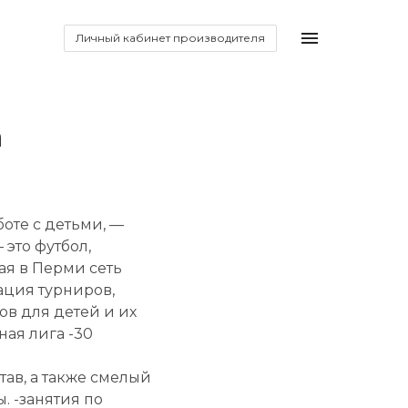
Личный кабинет производителя
а
боте с детьми, —
это футбол,
ая в Перми сеть
ация турниров,
в для детей и их
ная лига -30
.
ав, а также смелый
. -занятия по