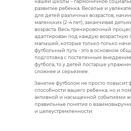
нашей школы – гармоничное социаль
развитие ребенка. Весёлые и увлека
для детей различных возрастов, начин
маленьких (2-4 лет), заканчивая деть
возраста. Весь тренировочный проце
адаптирован под каждую возрастную г
малышей, которые только-только нач
футбольный путь - это в основном об
подготовка с постепенным внедрени
футбола, то у детей постарше упражне
сложнее и серьёзнее.
Занятие футболом не просто повысит
способности вашего ребенка, но и по
активной и насыщенной событиями ж
правильные понятия о взаимовыручк
и целеустремленности.