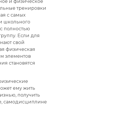
ное и физическое
тельные тренировки
ая с самых
ми школьного
сс полностью
руппу. Если для
инают свой
щая физическая
ем элементов
ния становятся
 физические
может ему жить
изнью, получить
е, самодисциплине