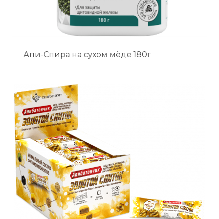
Апи-Спира на сухом мёде 180г