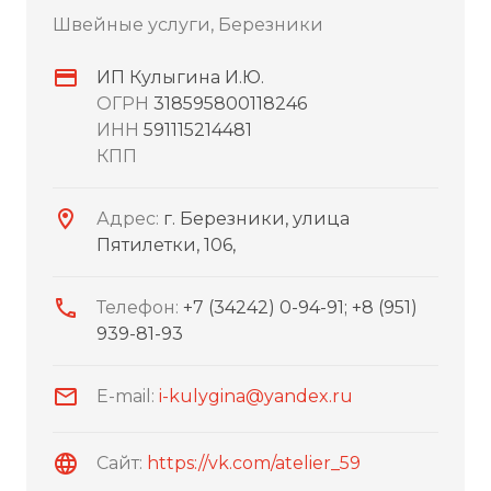
Швейные услуги, Березники
ИП Кулыгина И.Ю.
ОГРН
318595800118246
ИНН
591115214481
КПП
Адрес:
г. Березники, улица
Пятилетки, 106,
Телефон:
+7 (34242) 0-94-91; +8 (951)
939-81-93
E-mail:
i-kulygina@yandex.ru
Сайт:
https://vk.com/atelier_59