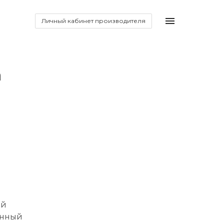
Личный кабинет производителя
а
ой
анный