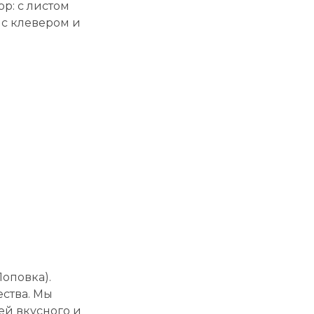
р: с листом
 с клевером и
Поповка).
ества. Мы
ей вкусного и