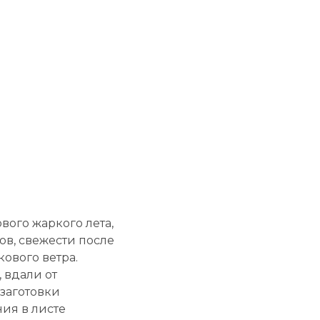
вого жаркого лета,
ов, свежести после
кового ветра.
 вдали от
 заготовки
ия в листе