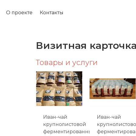
О проекте
Контакты
Визитная карточк
Товары и услуги
Иван-чай
Иван-чай
крупнолистовой
крупнолистов
ферментированный
ферментиров