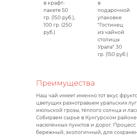
в крафт-
в
пакете 50
подарочной
гр. (150 руб.),
упаковке
100 гр. (250
"Гостинец
руб.)
из чайной
столицы
Урала" 30
гр. (150 руб.)
Преимущества
Наш чай имеет именно тот вкус фрукто
цветущих разнотравьем уральских луг
июльской грозы, тёплого солнца и лас
Собираем сырье в Кунгурском районе,
населённых пунктов и дорог. Процесс
бережный, экологичный, для сохранен