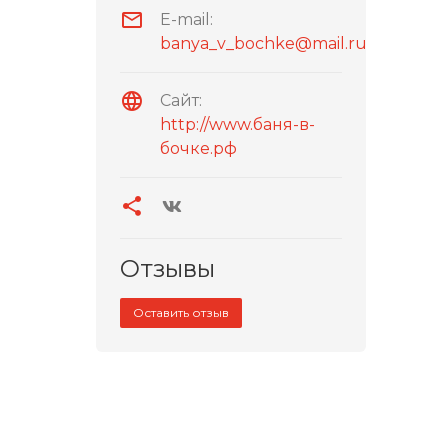
E-mail:
banya_v_bochke@mail.ru
Сайт:
http://www.баня-в-
бочке.рф
Отзывы
Оставить отзыв