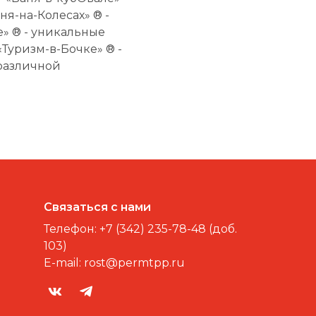
ня-на-Колесах» ® -
» ® - уникальные
Туризм-в-Бочке» ® -
различной
Связаться с нами
Телефон:
+7 (342) 235-78-48 (доб.
103)
E-mail:
rost@permtpp.ru