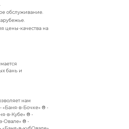
.
ое обслуживание.
зарубежье.
я цены-качества на
имается
х бань и
озволяет нам
 «Баня-в-Бочке» ® -
ня-в-Кубе» ® -
в-Овале» ® -
• «Баня-в-кубОвале»