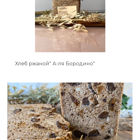
Хлеб ржаной" А-ля Бородино"