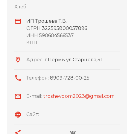
Хлеб
ИП Трошева Т.В.
ОГРН
322595800057896
ИНН
590604566537
КПП
Адрес:
г.Пермь ул.Старцева,31
Телефон:
8909-728-00-25
E-mail:
troshevdom2023@gmail.com
Сайт: