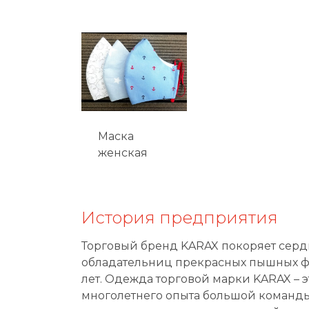
Маска
женская
История предприятия
Торговый бренд KARAX покоряет сер
обладательниц прекрасных пышных ф
лет. Одежда торговой марки KARAX – э
многолетнего опыта большой команды