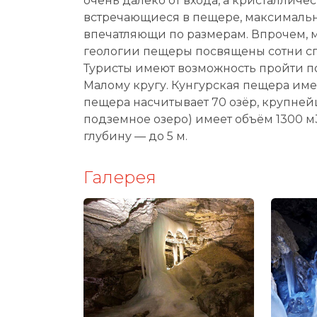
очень далеко от входа, а кристалличе
встречающиеся в пещере, максималь
впечатляющи по размерам. Впрочем,
геологии пещеры посвящены сотни сп
Туристы имеют возможность пройти 
Малому кругу. Кунгурская пещера имее
пещера насчитывает 70 озёр, крупне
подземное озеро) имеет объём 1300 м3
глубину — до 5 м.
Галерея