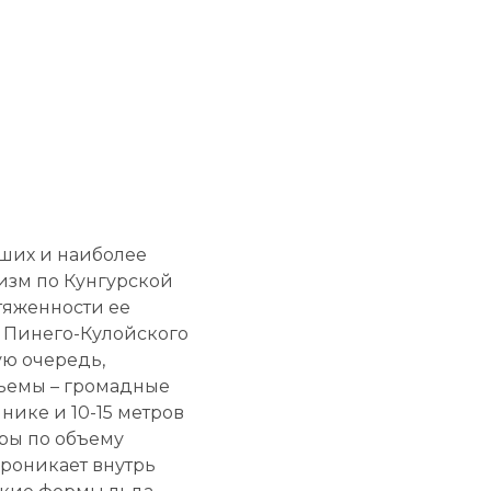
йших и наиболее
изм по Кунгурской
отяженности ее
 Пинего-Кулойского
ую очередь,
бъемы – громадные
нике и 10-15 метров
еры по объему
проникает внутрь