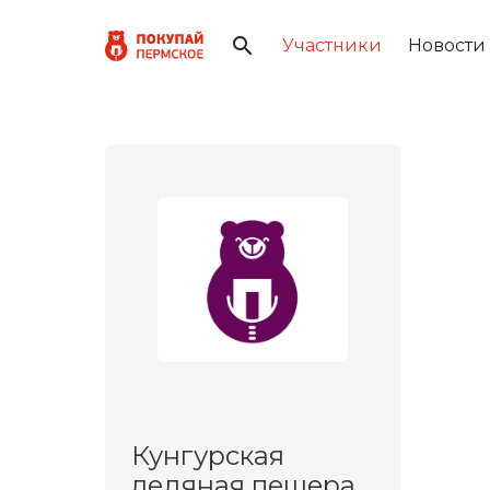
Участники
Новости
Кунгурская
ледяная пещера