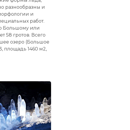
ские формы льда,
но разнообразны и
 морфологии и
ециальных работ.
по Большому или
т 58 гротов. Всего
йшее озеро (Большое
, площадь 1460 м2,