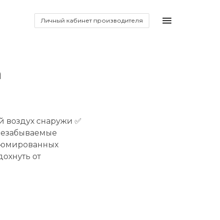
Личный кабинет производителя
а
й воздух снаружи ✅
Незабываемые
стюмированных
охнуть от