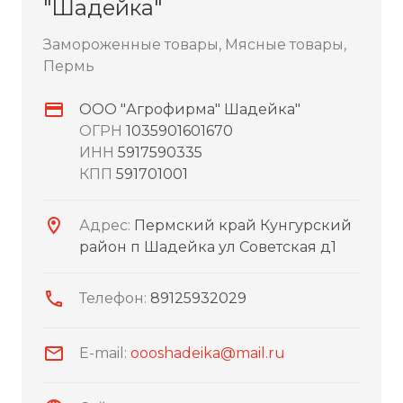
"Шадейка"
Замороженные товары, Мясные товары,
Пермь
ООО "Агрофирма" Шадейка"
ОГРН
1035901601670
ИНН
5917590335
КПП
591701001
Адрес:
Пермский край Кунгурский
район п Шадейка ул Советская д1
Телефон:
89125932029
E-mail:
oooshadeika@mail.ru