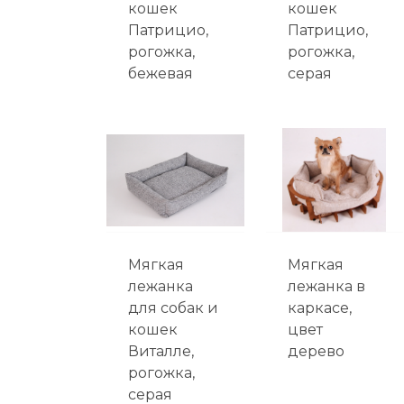
кошек
кошек
Патрицио,
Патрицио,
рогожка,
рогожка,
бежевая
серая
Мягкая
Мягкая
лежанка
лежанка в
для собак и
каркасе,
кошек
цвет
Виталле,
дерево
рогожка,
серая