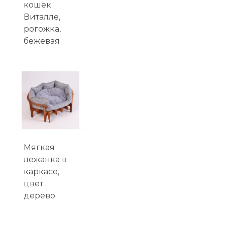
кошек
Виталле,
рогожка,
бежевая
Мягкая
лежанка в
каркасе,
цвет
дерево