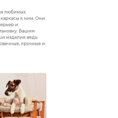
ля любимых
каркасы к ним. Они
терьер и
ановку. Вашим
ши изделия ведь
овечные, прочные и