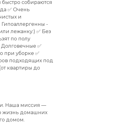
 быстро собираются
ода ✅ Очень
чистых и
 Гипоаллергенны -
или лежанку:) ✅ Без
ьзят по полу
 Долговечные ✅
во при уборке ✅
еров подходящих под
(от квартиры до
и. Наша миссия —
ю жизнь домашних
го домом.