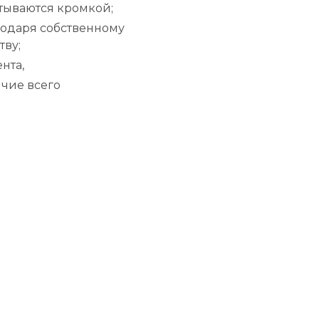
батываются кромкой;
годаря собственному
тву;
нта,
ичие всего