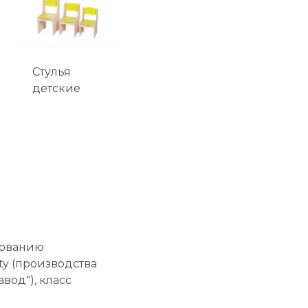
Стулья
детские
зованию
y (производства
од"), класс