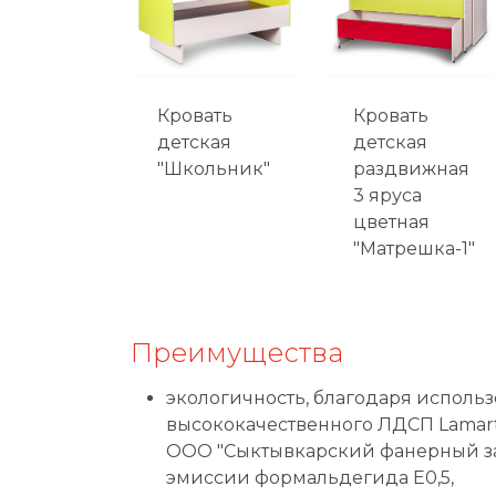
Кровать
Кровать
детская
детская
"Школьник"
раздвижная
3 яруса
цветная
"Матрешка-1"
Преимущества
экологичность, благодаря исполь
высококачественного ЛДСП Lamart
ООО "Сыктывкарский фанерный зав
эмиссии формальдегида Е0,5,