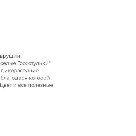
аврушин
селые Грохотульки"
м дикорастущие
 благодаря которой
 Цвет и все полезные