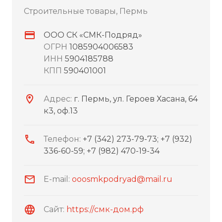
Строительные товары, Пермь
ООО СК «СМК-Подряд»
ОГРН
1085904006583
ИНН
5904185788
КПП
590401001
Адрес:
г. Пермь, ул. Героев Хасана, 64
к3, оф.13
Телефон:
+7 (342) 273-79-73; +7 (932)
336-60-59; +7 (982) 470-19-34
E-mail:
ooosmkpodryad@mail.ru
Сайт:
https://смк-дом.рф