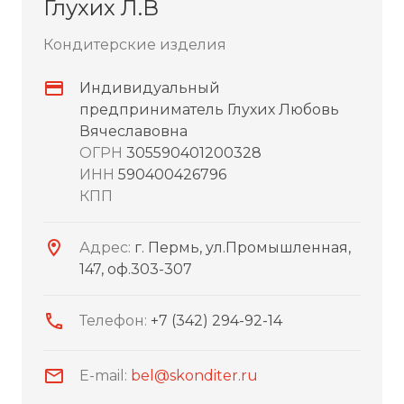
Глухих Л.В
Кондитерские изделия
Индивидуальный
предприниматель Глухих Любовь
Вячеславовна
ОГРН
305590401200328
ИНН
590400426796
КПП
Адрес:
г. Пермь, ул.Промышленная,
147, оф.303-307
Телефон:
+7 (342) 294-92-14
E-mail:
bel@skonditer.ru