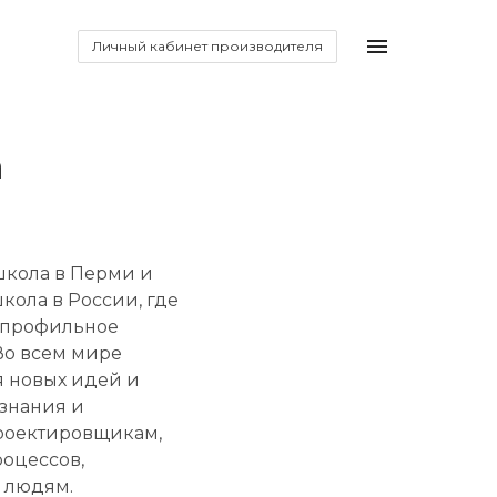
Личный кабинет производителя
а
школа в Перми и
кола в России, где
 профильное
Во всем мире
я новых идей и
знания и
роектировщикам,
оцессов,
 людям.