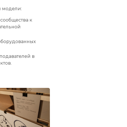
й модели:
сообщества к
ательной
 оборудованных
еподавателей в
ктов.