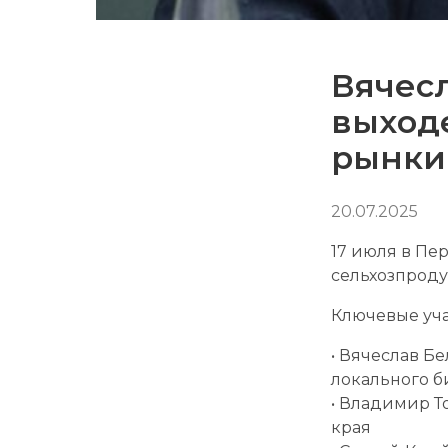
Вячес
выход
рынки
20.07.2025
17 июля в Пе
сельхозпроду
Ключевые уча
• Вячеслав Б
локального б
• Владимир 
края