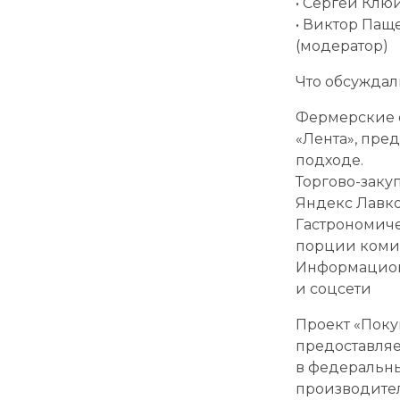
• Сергей Клю
• Виктор Пащ
(модератор)
Что обсуждал
Фермерские о
«Лента», пре
подходе.
Торгово-заку
Яндекс Лавко
Гастрономиче
порции коми
Информацион
и соцсети
Проект «Поку
предоставляе
в федеральны
производител