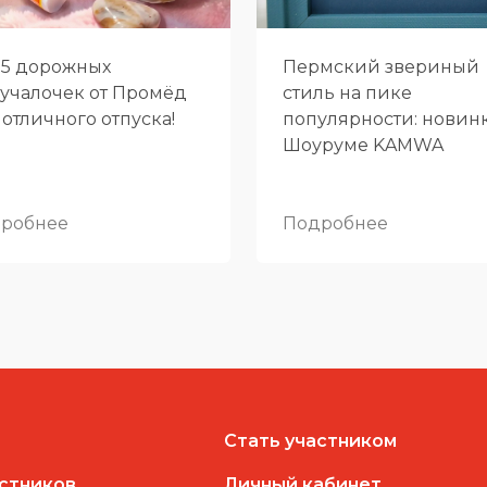
-5 дорожных
Пермский звериный
учалочек от Промёд
стиль на пике
 отличного отпуска!
популярности: новин
Шоуруме KAMWA
робнее
Подробнее
Стать участником
астников
Личный кабинет