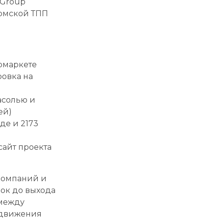
 Group
ермской ТПП
рмаркете
ровка на
асолью и
ей)
де и 2173
айт проекта
компаний и
ок до выхода
 между
одвижения