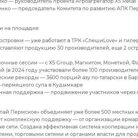
йко — руководитель проекта Агроагрегатор X5 Retail
енко — председатель Комитета по развитию АПК П
и на площадке:
стровки — уже работают в ТРК «СпешиLovе» и гипе
дставляют продукцию 30 производителей, еще 2 ост
почные сессии — с X5 Group, Магнитом, Монеткой, Ф
й (в 2024 году участвовали более 100 производител
ские рекорды — 3600 порций азу по-татарски в Бар
-пермяцкого супа в Кудымкаре
ная поддержка — продвижение участников через с
пай Пермское» объединяет уже более 500 местных 
т комплексную поддержку — от организации ярмар
е сети. Создана эффективная система кооперации
ями, торговыми сетями и органами власти для пр