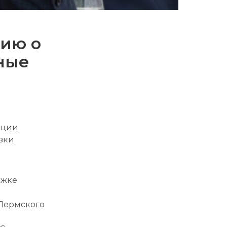
сию о
ные
ации
вки
ржке
 Пермского