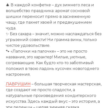
🎄 В каждой конфетке – дух зимнего леса и
волшебство праздника: аромат сосновой
шишки переносит прямо в заснеженную
чащу, где пахнет хвоей и предвкушением
чуда.
✨ Без сахара – значит, можно наслаждаться без
угрызений совести! Ни грамма вины, только
чистое удовольствие.
🐾 «Лапочки на палочке» – это не просто
название, это характер! Милые, уютные,
согревающие. Как будто кто-то заботливый
положил в твою ладонь кусочек новогоднего
настроения.
ЛАВРУШИН
– большая творческая мастерская,
где создают не просто сладости, а
натуральные произведения кондитерского
искусства. Здесь каждый вкус – это история, а
эти леденцы – целая зимняя сказка.