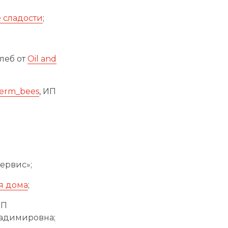
 сладости
;
леб от
Oil and
erm_bees
, ИП
ервис»;
я дома
;
ИП
ладимировна;