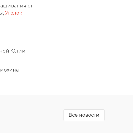
рашивания от
ы,
Уголок
гиной Юлии
имохина
Все новости