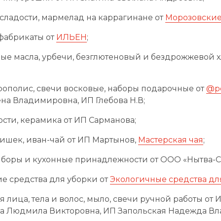
сладости, мармелад на каррагинане от
Морозовские
фабрикаты от
ИЛЬЕН
;
е масла, урбечи, безглютеновый и бездрожжевой х
прополис, свечи восковые, наборы подарочные от
@p
на Владимировна, ИП Глебова Н.В;
ости, керамика от ИП Сарманова;
ишек, иван-чай от ИП Мартынов,
Мастерская чая
;
боры и кухонные принадлежности от ООО «Нытва-С
е средства для уборки от
Экологичные средства дл
 лица, тела и волос, мыло, свечи ручной работы от 
а Людмила Викторовна, ИП Запольская Надежда В