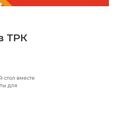
й
в ТРК
 стол вместе
ты для