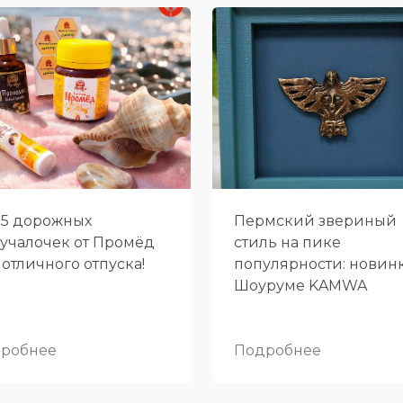
-5 дорожных
Пермский звериный
учалочек от Промёд
стиль на пике
 отличного отпуска!
популярности: новин
Шоуруме KAMWA
робнее
Подробнее