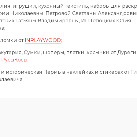
лия, игрушки, кухонный текстиль, наборы для раск
рии Николаевны, Петровой Светланы Александровн
нутских Татьяны Владимировны, ИП Тетюцких Юлия
а;
оломки от
INPLAYWOOD
;
жутерия, Сумки, шоперы, платки, косынки от Дуре
,
РусыКосы
;
и историческая Пермь в наклейках и стикерах от Т
лаевича.