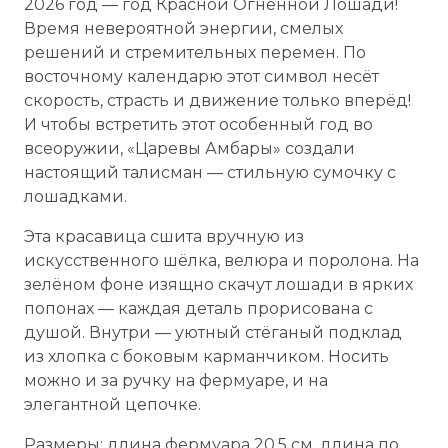
2026 год — год Красной Огненной Лошади!
Время невероятной энергии, смелых
решений и стремительных перемен. По
восточному календарю этот символ несёт
скорость, страсть и движение только вперёд!
И чтобы встретить этот особенный год во
всеоружии, «Царевы Амбары» создали
настоящий талисман — стильную сумочку с
лошадками.
Эта красавица сшита вручную из
искусственного шёлка, велюра и поролона. На
зелёном фоне изящно скачут лошади в ярких
попонах — каждая деталь прорисована с
душой. Внутри — уютный стёганый подклад
из хлопка с боковым карманчиком. Носить
можно и за ручку на фермуаре, и на
элегантной цепочке.
Размеры: длина фермуара 20,5 см, длина по