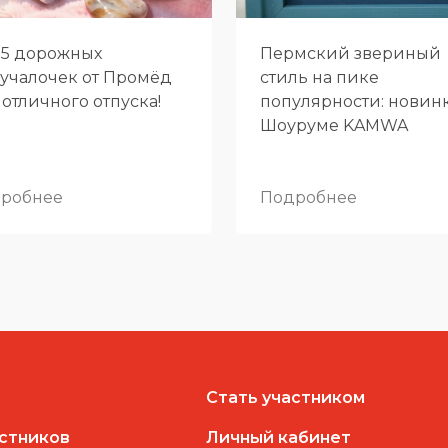
-5 дорожных
Пермский звериный
учалочек от Промёд
стиль на пике
 отличного отпуска!
популярности: новин
Шоуруме KAMWA
робнее
Подробнее
Стать участником
астников
Личный кабинет