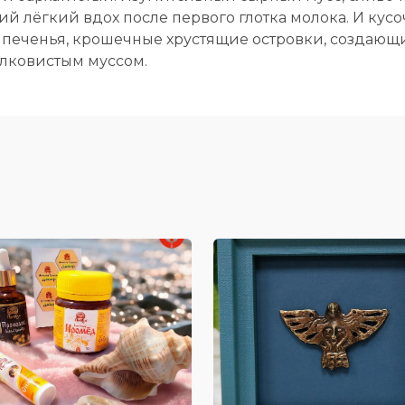
 лёгкий вдох после первого глотка молока. И кус
печенья, крошечные хрустящие островки, создающ
елковистым муссом.