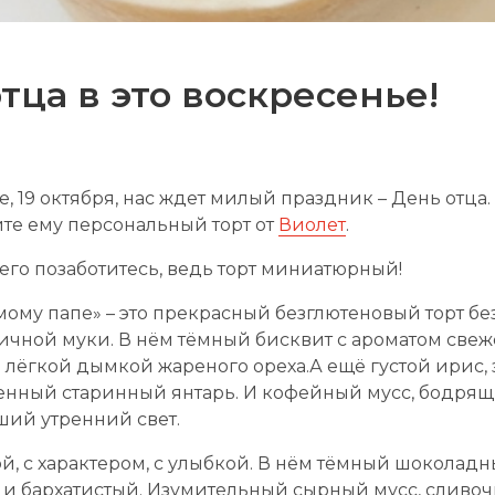
тца в это воскресенье!
, 19 октября, нас ждет милый праздник – День отца
ите ему персональный торт от
Виолет
.
 его позаботитесь, ведь торт миниатюрный!
ому папе» – это прекрасный безглютеновый торт бе
чной муки. В нём тёмный бисквит с ароматом све
и лёгкой дымкой жареного ореха.А ещё густой ирис,
енный старинный янтарь. И кофейный мусс, бодрящ
ший утренний свет.
ой, с характером, с улыбкой. В нём тёмный шоколадн
и бархатистый. Изумительный сырный мусс, сливоч