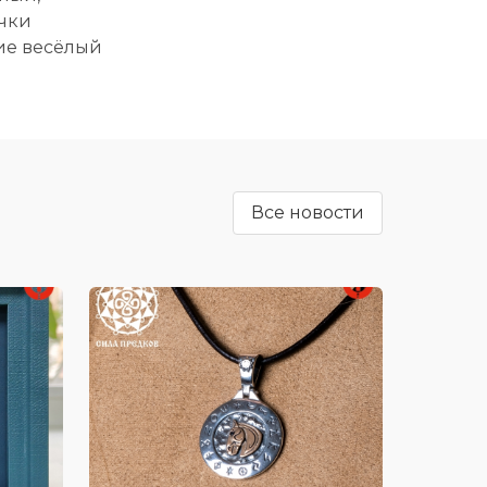
очки
ие весёлый
Все новости