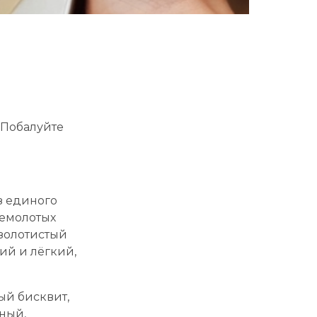
. Побалуйте
з единого
жемолотых
 золотистый
ий и лёгкий,
ый бисквит,
ный,