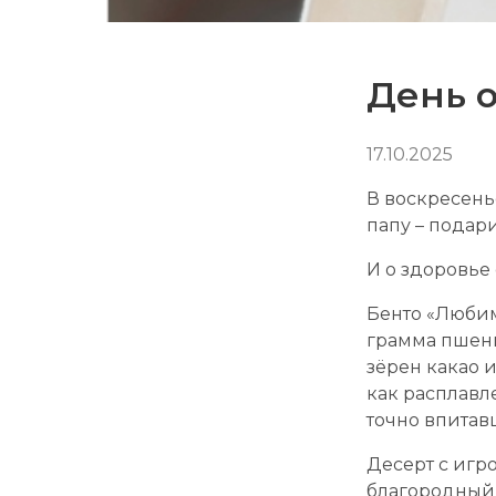
День о
17.10.2025
В воскресенье
папу – подар
И о здоровье
Бенто «Любим
грамма пшени
зёрен какао 
как расплавл
точно впитав
Десерт с игр
благородный 