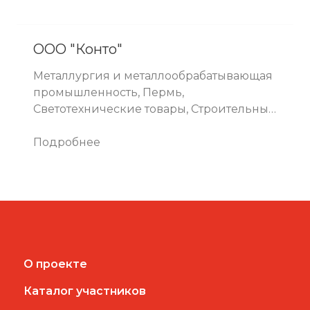
ООО "Конто"
Металлургия и металлообрабатывающая
промышленность, Пермь,
Светотехнические товары, Строительные
товары, Товары для садоводства,
Промышленные товары
Подробнее
О проекте
Каталог участников