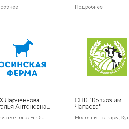
робнее
Подробнее
Х Ларченкова
СПК "Колхоз им.
талья Антоновна
Чапаева"
синская ферма"
очные товары, Оса
Молочные товары, Ку