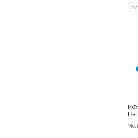
Под
КФ
На
"О
Мол