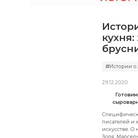
Истор
кухня
брусн
Истории о
29.12.2020
Готовим
сыроварн
Специфическ
писателей и 
искусстве. О
Золя, Марсел