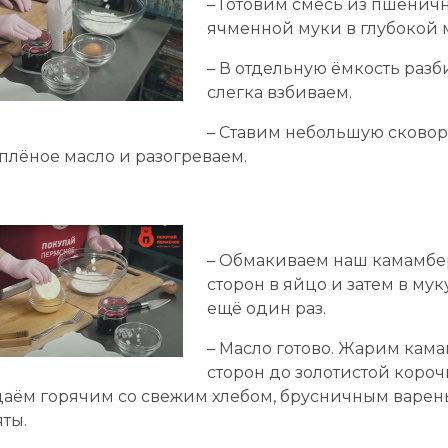
– Готовим смесь из пшенич
ячменной муки в глубокой 
– В отдельную ёмкость раз
слегка взбиваем.
– Ставим небольшую сковор
плёное масло и разогреваем.
– Обмакиваем наш камамбер
сторон в яйцо и затем в мук
ещё один раз.
– Масло готово. Жарим кама
сторон до золотистой коро
даём горячим со свежим хлебом, брусничным варен
ты.