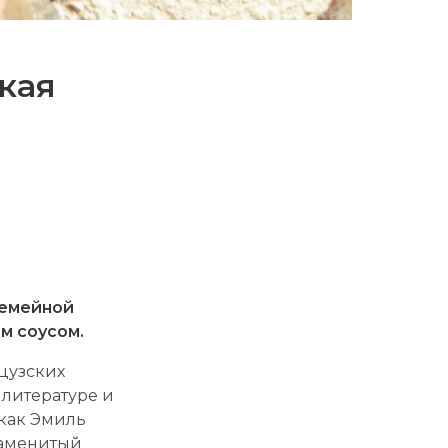
кая
семейной
м соусом.
цузских
 литературе и
 как Эмиль
наменитый