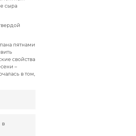
це сыра
 твердой
ыпана пятнами
авить
ские свойства
есени –
чалась в том,
 в