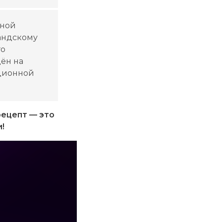
дной
мандскому
го
ён на
иционной
рецепт — это
!