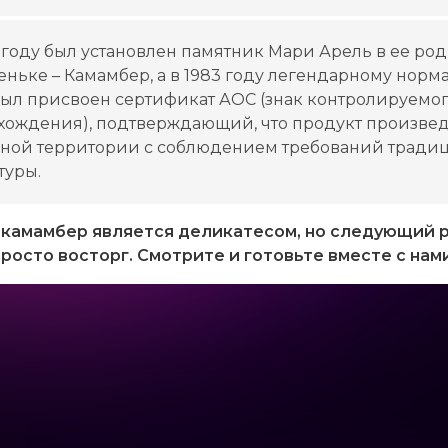
 году был установлен памятник Мари Арель в ее ро
еньке – Камамбер, а в 1983 году легендарному нор
был присвоен сертификат АОС (знак контролируемо
хождения), подтверждающий, что продукт произвед
нной территории с соблюдением требований трад
туры.
 камамбер является деликатесом, но следующий 
просто восторг. Смотрите и готовьте вместе с нами