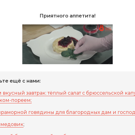
Приятного аппетита!
те ещё с нами:
 вкусный завтрак: тёплый салат с брюссельской кап
уком-пореем;
мраморной говядины для благородных дам и госпо
й медовик
;