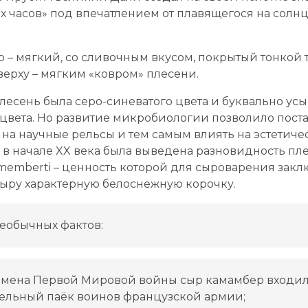
их часов» под впечатлением от плавящегося на солн
 – мягкий, со сливочным вкусом, покрытый тонкой
сверху – мягким «ковром» плесени.
лесень была серо-синеватого цвета и буквально ус
цвета. Но развитие микробиологии позволило пост
на научные рельсы и тем самым влиять на эстетиче
к, в начале XX века была выведена разновидность пл
amemberti – ценность которой для сыроварения заклю
 сыру характерную белоснежную корочку.
еобычных фактов:
емена Первой Мировой войны сыр камамбер входил
тельный паёк воинов французской армии;