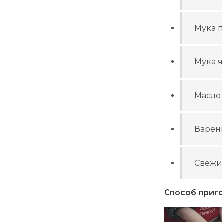
Мука п
Мука 
Масло
Варень
Свежи
Способ приг