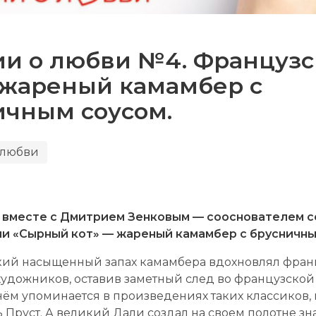
ии о любви №4. Французс
: жареный камамбер с
ичным соусом.
 любви
 вместе с Дмитрием Зенковым — сооснователем 
и «Сырный кот» — жареный камамбер с брусничны
ий насыщенный запах камамбера вдохновлял фран
художников, оставив заметный след во французской
 нём упоминается в произведениях таких классиков,
ь Пруст. А великий Дали создал на своем полотне з