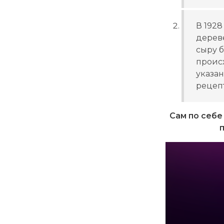
В 1928
дерев
сыру 
проис
указа
рецеп
Сам по себе