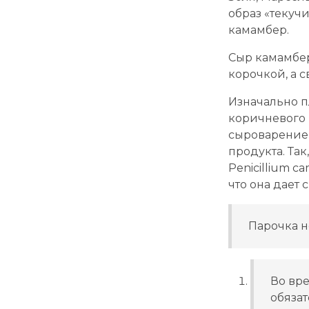
образ «текуч
камамбер.
Сыр камамбер
корочкой, а 
Изначально п
коричневого 
сыроварение 
продукта. Та
Penicillium c
что она дает
Парочка н
Во вр
обяза