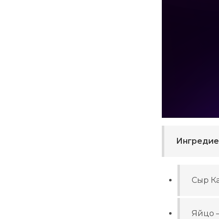
Ингредие
Сыр К
Яйцо –