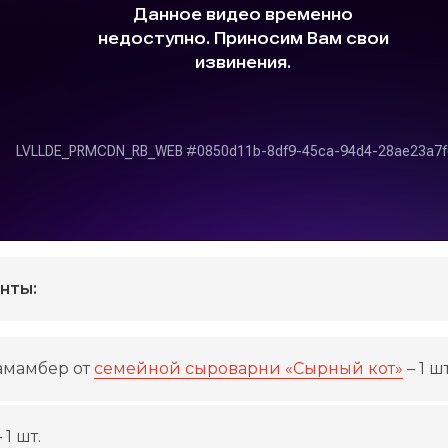
нты:
амамбер от
семейной сыроварни «Сырный кот»
– 1 шт
 1 шт.