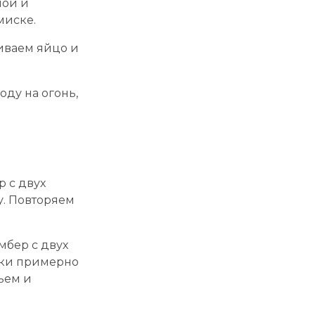
ной и
миске.
биваем яйцо и
оду на огонь,
 с двух
у. Повторяем
мбер с двух
чки примерно
ьем и