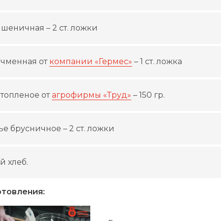
шеничная – 2 ст. ложки
ячменная от
компании «Гермес»
– 1 ст. ложка
 топленое от
агрофирмы «Труд»
– 150 гр.
е брусничное – 2 ст. ложки
й хлеб.
отовления: