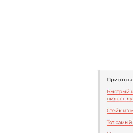
Приготовь
Быстрый и
омлет с л
Стейк из 
Тот самы