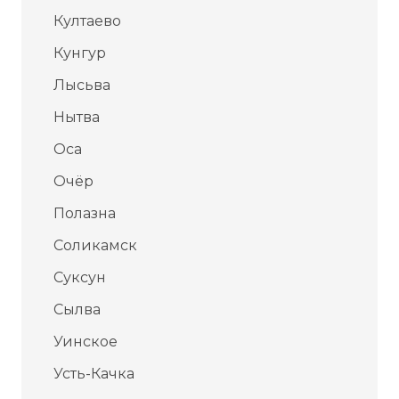
Култаево
Кунгур
Лысьва
Нытва
Оса
Очёр
Полазна
Соликамск
Суксун
Сылва
Уинское
Усть-Качка