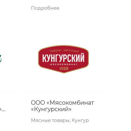
Краснокамск,
Верещагино, Кунгур,
Подробнее
Березники, Полазна,
Култаево, Соликамск
ООО «Мясокомбинат
»
«Кунгурский»
Мясные товары, Кунгур