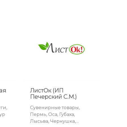
ая
ЛистОк (ИП
Печерский С.М.)
ги,
Сувенирные товары,
гур
Пермь, Оса, Губаха,
Лысьва, Чернушка,