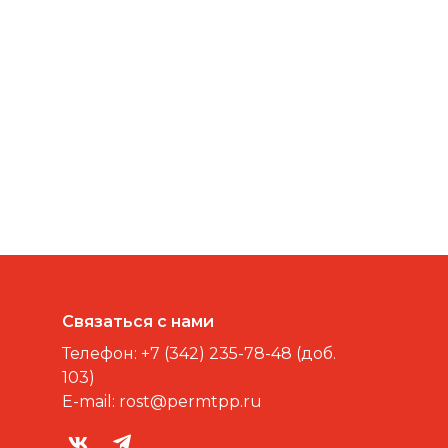
Связаться с нами
Телефон:
+7 (342) 235-78-48 (доб.
103)
E-mail:
rost@permtpp.ru