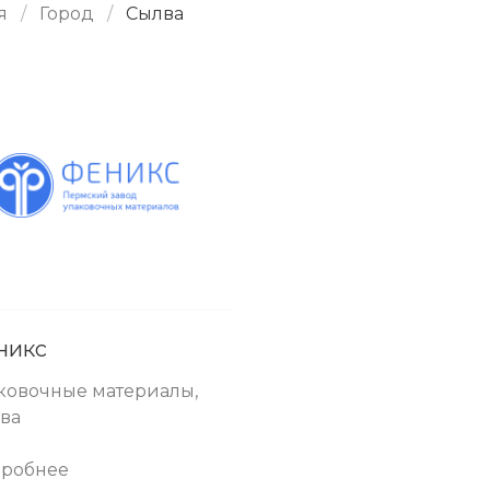
я
Город
Сылва
никс
ковочные материалы,
ва
робнее