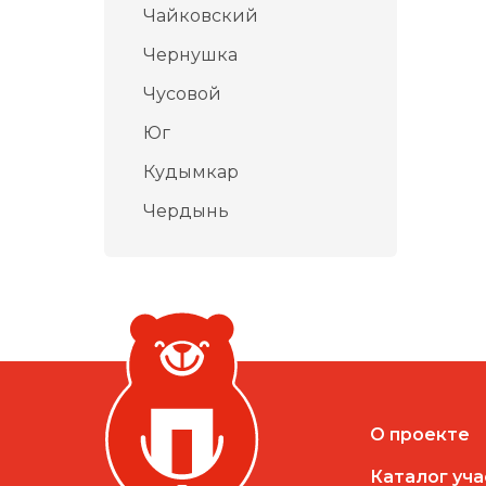
Чайковский
Чернушка
Чусовой
Юг
Кудымкар
Чердынь
О проекте
Каталог уч