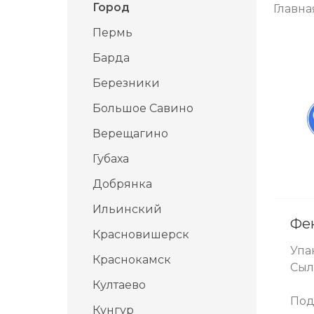
Город
Главна
Пермь
Барда
Березники
Большое Савино
Верещагино
Губаха
Добрянка
Ильинский
Фе
Красновишерск
Упа
Краснокамск
Сыл
Култаево
Под
Кунгур