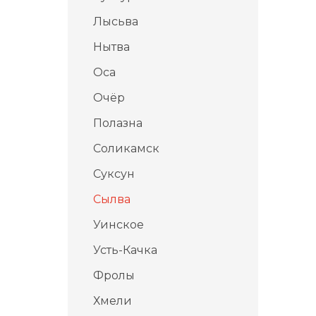
Лысьва
Нытва
Оса
Очёр
Полазна
Соликамск
Суксун
Сылва
Уинское
Усть-Качка
Фролы
Хмели