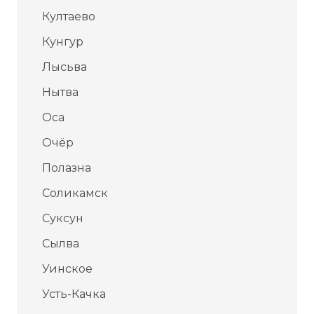
Култаево
Кунгур
Лысьва
Нытва
Оса
Очёр
Полазна
Соликамск
Суксун
Сылва
Уинское
Усть-Качка