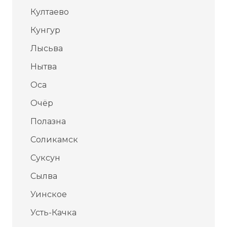
Култаево
Кунгур
Лысьва
Нытва
Оса
Очёр
Полазна
Соликамск
Суксун
Сылва
Уинское
Усть-Качка