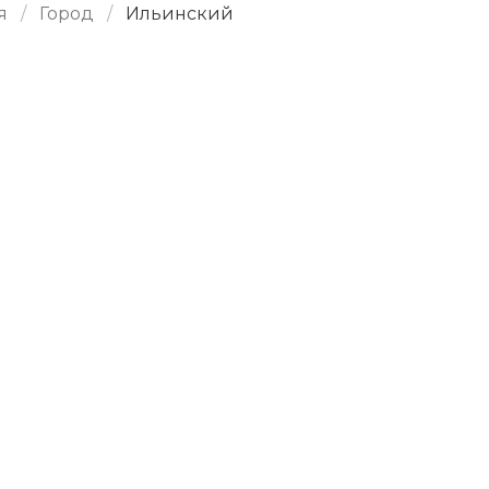
я
Город
Ильинский