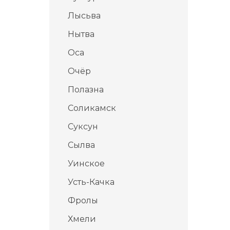
Лысьва
Нытва
Оса
Очёр
Полазна
Соликамск
Суксун
Сылва
Уинское
Усть-Качка
Фролы
Хмели