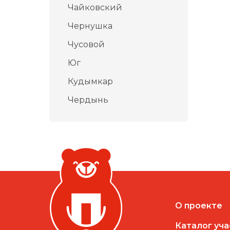
Чайковский
Чернушка
Чусовой
Юг
Кудымкар
Чердынь
О проекте
Каталог уч