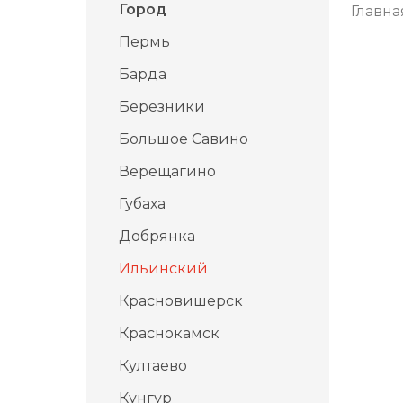
Город
Главна
Пермь
Барда
Березники
Большое Савино
Верещагино
Губаха
Добрянка
Ильинский
Красновишерск
Краснокамск
Култаево
Кунгур