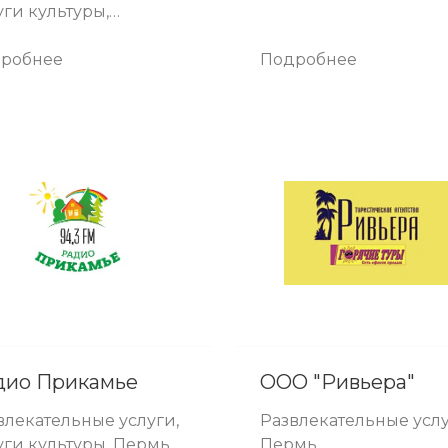
уги культуры,
ламные услуги,
уги по дизайну,
робнее
Подробнее
рмь
дио Прикамье
ООО "Ривьера"
влекательные услуги,
Развлекательные услу
уги культуры, Пермь
Пермь