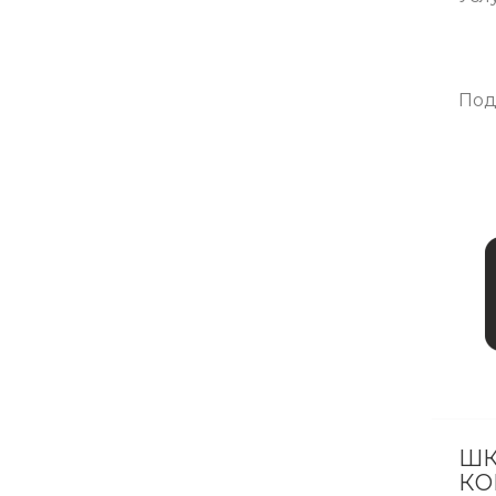
Под
ШК
КО