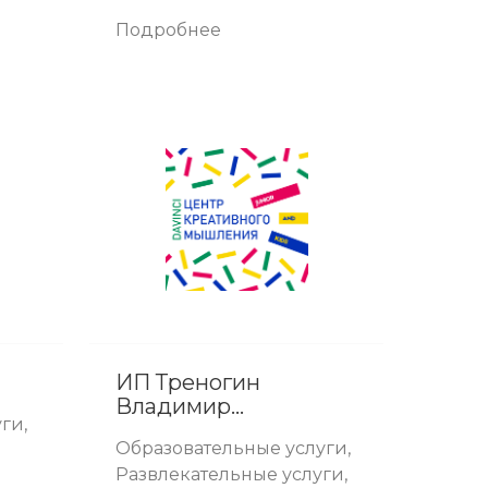
Подробнее
ИП Треногин
Владимир
ги,
Владимирович
Образовательные услуги,
(Центр креативного
Развлекательные услуги,
мышления DAVINCI)