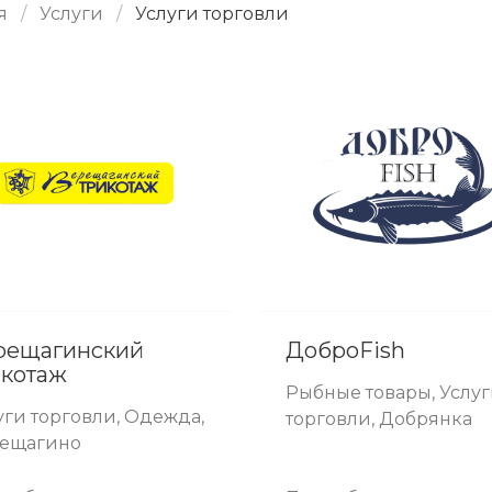
я
Услуги
Услуги торговли
рещагинский
ДоброFish
икотаж
Рыбные товары, Услу
уги торговли, Одежда,
торговли, Добрянка
ещагино