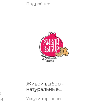
Текстиль
Подробнее
Живой выбор -
натуральные
о
продукты
Услуги торговли
ги